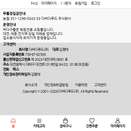
FAQ
마이페이지
1:1문의
회원가입
로그인
무통장입금안내
농협 351-1296-0343-33 다싸다푸드 주식회사
운영안내
싸다구몰은 회원전용 쇼핑몰입니다.
대전,세종 전지역 당일 직배송 업체입니다.
업소용식자재 최저가격 운영중입니다.
고객센터
회사명
다싸다푸드(주)
대표
김평태
사업자등록번호
759-87-02590
통신판매업신고번호
제 2023-대전대덕-0681 호
주소
대전광역시 대덕구 대전로1019번길 84-20, 101호(오정동)
전화
팩스
개인정보관리책임자
김평태
회사소개
개인정보취급방침
이용약관
고객센터
Copyright ⓒ 2001~2026 다싸다푸드(주). All Rights Reserved.
홈
카테고리
장바구니
간편주문
마이페이지