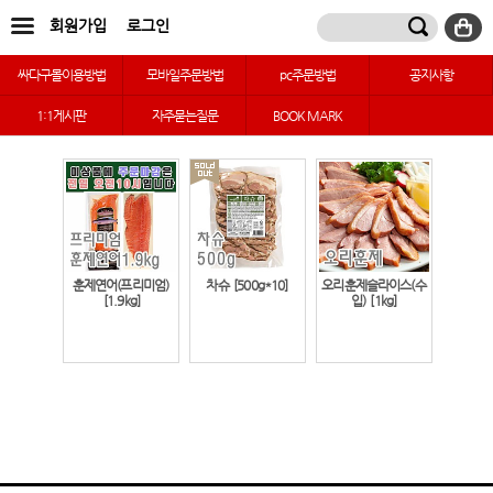
회원가입
로그인
싸다구몰이용방법
모바일주문방법
pc주문방법
공지사항
1:1게시판
자주묻는질문
BOOK MARK
훈제연어(프리미엄)
차슈
[500g*10]
오리훈제슬라이스(수
[1.9kg]
입)
[1kg]