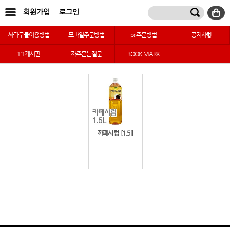
회원가입
로그인
싸다구몰이용방법
모바일주문방법
pc주문방법
공지사항
1:1게시판
자주묻는질문
BOOK MARK
까페시럽
[1.5l]