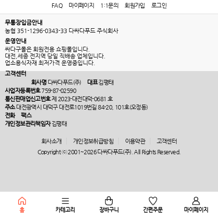
FAQ
마이페이지
1:1문의
회원가입
로그인
무통장입금안내
농협 351-1296-0343-33 다싸다푸드 주식회사
운영안내
싸다구몰은 회원전용 쇼핑몰입니다.
대전,세종 전지역 당일 직배송 업체입니다.
업소용식자재 최저가격 운영중입니다.
고객센터
회사명
다싸다푸드(주)
대표
김평태
사업자등록번호
759-87-02590
통신판매업신고번호
제 2023-대전대덕-0681 호
주소
대전광역시 대덕구 대전로1019번길 84-20, 101호(오정동)
전화
팩스
개인정보관리책임자
김평태
회사소개
개인정보취급방침
이용약관
고객센터
Copyright ⓒ 2001~2026 다싸다푸드(주). All Rights Reserved.
홈
카테고리
장바구니
간편주문
마이페이지