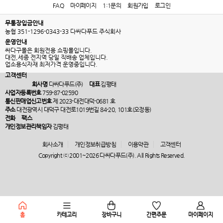
FAQ
마이페이지
1:1문의
회원가입
로그인
무통장입금안내
농협 351-1296-0343-33 다싸다푸드 주식회사
운영안내
싸다구몰은 회원전용 쇼핑몰입니다.
대전,세종 전지역 당일 직배송 업체입니다.
업소용식자재 최저가격 운영중입니다.
고객센터
회사명
다싸다푸드(주)
대표
김평태
사업자등록번호
759-87-02590
통신판매업신고번호
제 2023-대전대덕-0681 호
주소
대전광역시 대덕구 대전로1019번길 84-20, 101호(오정동)
전화
팩스
개인정보관리책임자
김평태
회사소개
개인정보취급방침
이용약관
고객센터
Copyright ⓒ 2001~2026 다싸다푸드(주). All Rights Reserved.
홈
카테고리
장바구니
간편주문
마이페이지