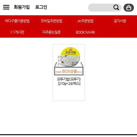
회원가입
로그인
싸다구몰이용방법
모바일주문방법
pc주문방법
공지사항
1:1게시판
자주묻는질문
BOOK MARK
오뚜기밥(오뚜기)
[210g*24/박스]