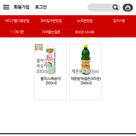
회원가입
로그인
싸다구몰이용방법
모바일주문방법
pc주문방법
공지사항
1:1게시판
자주묻는질문
BOOK MARK
쿨피스(복숭아)
레몬원액(골든크라운)
[930ml]
[946ml]