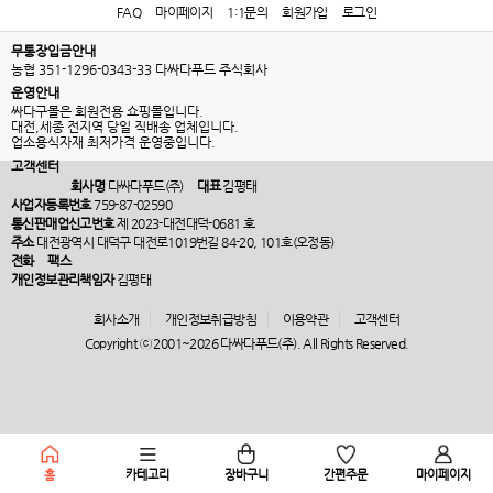
FAQ
마이페이지
1:1문의
회원가입
로그인
무통장입금안내
농협 351-1296-0343-33 다싸다푸드 주식회사
운영안내
싸다구몰은 회원전용 쇼핑몰입니다.
대전,세종 전지역 당일 직배송 업체입니다.
업소용식자재 최저가격 운영중입니다.
고객센터
회사명
다싸다푸드(주)
대표
김평태
사업자등록번호
759-87-02590
통신판매업신고번호
제 2023-대전대덕-0681 호
주소
대전광역시 대덕구 대전로1019번길 84-20, 101호(오정동)
전화
팩스
개인정보관리책임자
김평태
회사소개
개인정보취급방침
이용약관
고객센터
Copyright ⓒ 2001~2026 다싸다푸드(주). All Rights Reserved.
홈
카테고리
장바구니
간편주문
마이페이지