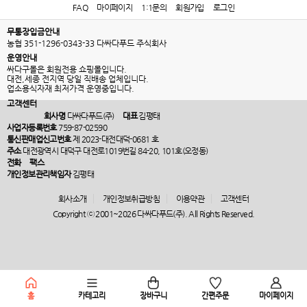
FAQ
마이페이지
1:1문의
회원가입
로그인
무통장입금안내
농협 351-1296-0343-33 다싸다푸드 주식회사
운영안내
싸다구몰은 회원전용 쇼핑몰입니다.
대전,세종 전지역 당일 직배송 업체입니다.
업소용식자재 최저가격 운영중입니다.
고객센터
회사명
다싸다푸드(주)
대표
김평태
사업자등록번호
759-87-02590
통신판매업신고번호
제 2023-대전대덕-0681 호
주소
대전광역시 대덕구 대전로1019번길 84-20, 101호(오정동)
전화
팩스
개인정보관리책임자
김평태
회사소개
개인정보취급방침
이용약관
고객센터
Copyright ⓒ 2001~2026 다싸다푸드(주). All Rights Reserved.
홈
카테고리
장바구니
간편주문
마이페이지