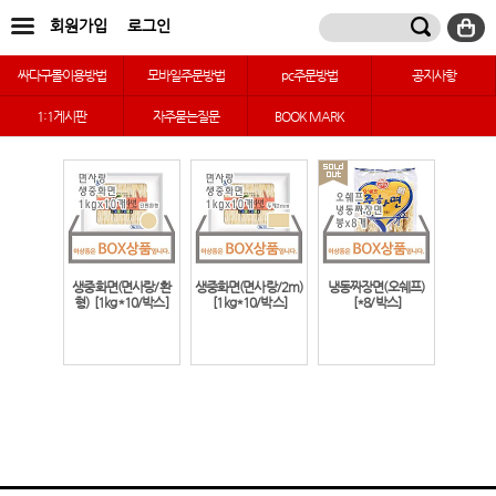
회원가입
로그인
싸다구몰이용방법
모바일주문방법
pc주문방법
공지사항
1:1게시판
자주묻는질문
BOOK MARK
생중화면(면사랑/환
생중화면(면사랑/2m)
냉동짜장면(오쉐프)
형)
[1kg*10/박스]
[1kg*10/박스]
[*8/박스]