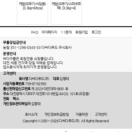
케찹(오뚜기/식당용)
케찹(오뚜기/스파우트
[3.3kg*6/box]
팩)
[3.3kg*4]
FAQ
마이페이지
1:1문의
회원가입
로그인
무통장입금안내
농협 351-1296-0343-33 다싸다푸드 주식회사
운영안내
싸다구몰은 회원전용 쇼핑몰입니다.
대전,세종 전지역 당일 직배송 업체입니다.
업소용식자재 최저가격 운영중입니다.
고객센터
회사명
다싸다푸드(주)
대표
김평태
사업자등록번호
759-87-02590
통신판매업신고번호
제 2023-대전대덕-0681 호
주소
대전광역시 대덕구 대전로1019번길 84-20, 101호(오정동)
전화
팩스
개인정보관리책임자
김평태
회사소개
개인정보취급방침
이용약관
고객센터
Copyright ⓒ 2001~2026 다싸다푸드(주). All Rights Reserved.