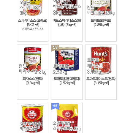
스파게티소스(오쉐프)
비프스파게티소스(하
토마토홀(헌트)
[3KG*6]
인즈)
[3kg*6]
[2.89kg*6]
전화문의 바랍니다.
피자소스(헌트)
토마토홀(롱고발디)
토마토페이스트(헌트)
[3.3kg*6]
[2.52kg*6]
[3.15kg*6]