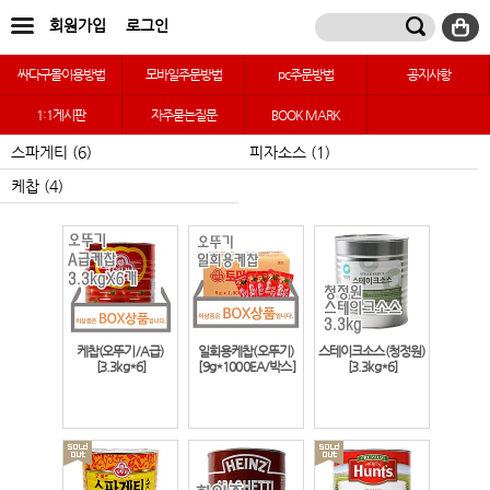
회원가입
로그인
싸다구몰이용방법
모바일주문방법
pc주문방법
공지사항
1:1게시판
자주묻는질문
BOOK MARK
스파게티 (6)
피자소스 (1)
케찹 (4)
케찹(오뚜기/A급)
일회용케찹(오뚜기)
스테이크소스(청정원)
[3.3kg*6]
[9g*1000EA/박스]
[3.3kg*6]