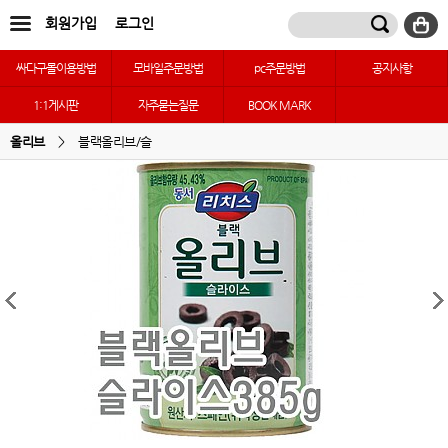
회원가입
로그인
싸다구몰이용방법
모바일주문방법
pc주문방법
공지사항
1:1게시판
자주묻는질문
BOOK MARK
올리브
>
블랙올리브/슬