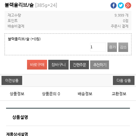
블랙올리브/슬
[385g*24]
재고수량
9,999 개
포인트
0점
배송비결제
주문시 결제
블랙올리브/슬
(+0원)
증가
감소
간편주문
추천하기
이전상품
다음 상품
상품정보
상품문의
0
배송정보
교환정보
상품설명
제품상세설명