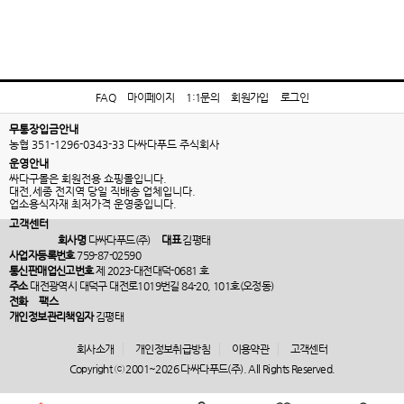
FAQ
마이페이지
1:1문의
회원가입
로그인
무통장입금안내
농협 351-1296-0343-33 다싸다푸드 주식회사
운영안내
싸다구몰은 회원전용 쇼핑몰입니다.
대전,세종 전지역 당일 직배송 업체입니다.
업소용식자재 최저가격 운영중입니다.
고객센터
회사명
다싸다푸드(주)
대표
김평태
사업자등록번호
759-87-02590
통신판매업신고번호
제 2023-대전대덕-0681 호
주소
대전광역시 대덕구 대전로1019번길 84-20, 101호(오정동)
전화
팩스
개인정보관리책임자
김평태
회사소개
개인정보취급방침
이용약관
고객센터
Copyright ⓒ 2001~2026 다싸다푸드(주). All Rights Reserved.