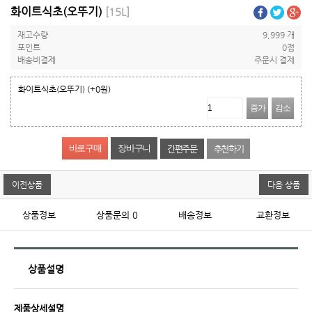
화이트식초(오뚜기)
[15L]
재고수량
9,999 개
포인트
0점
배송비결제
주문시 결제
화이트식초(오뚜기)
(+0원)
증가
감소
간편주문
추천하기
이전상품
다음 상품
상품정보
상품문의
0
배송정보
교환정보
상품설명
제품상세설명