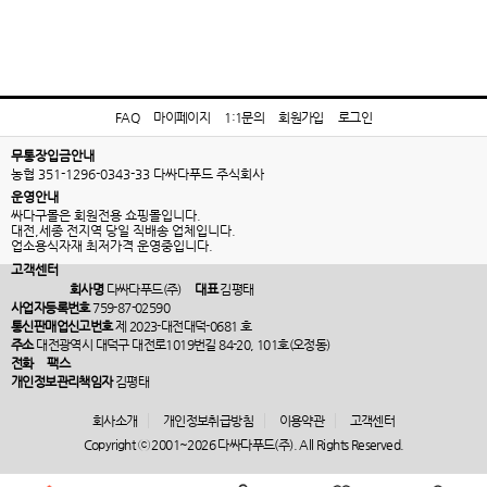
FAQ
마이페이지
1:1문의
회원가입
로그인
무통장입금안내
농협 351-1296-0343-33 다싸다푸드 주식회사
운영안내
싸다구몰은 회원전용 쇼핑몰입니다.
대전,세종 전지역 당일 직배송 업체입니다.
업소용식자재 최저가격 운영중입니다.
고객센터
회사명
다싸다푸드(주)
대표
김평태
사업자등록번호
759-87-02590
통신판매업신고번호
제 2023-대전대덕-0681 호
주소
대전광역시 대덕구 대전로1019번길 84-20, 101호(오정동)
전화
팩스
개인정보관리책임자
김평태
회사소개
개인정보취급방침
이용약관
고객센터
Copyright ⓒ 2001~2026 다싸다푸드(주). All Rights Reserved.