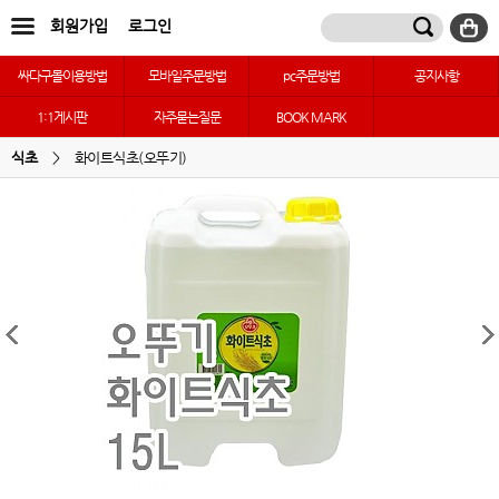
회원가입
로그인
싸다구몰이용방법
모바일주문방법
pc주문방법
공지사항
1:1게시판
자주묻는질문
BOOK MARK
식초
>
화이트식초(오뚜기)