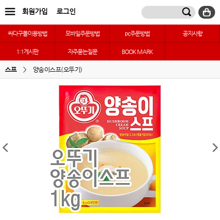
회원가입
로그인
싸다구몰이용방법
모바일주문방법
pc주문방법
공지사항
1:1게시판
자주묻는질문
BOOK MARK
스프
>
양송이스프(오뚜기)