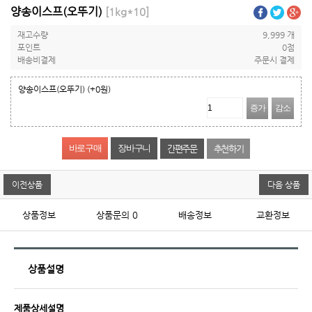
양송이스프(오뚜기)
[1kg*10]
재고수량
9,999 개
포인트
0점
배송비결제
주문시 결제
양송이스프(오뚜기)
(+0원)
증가
감소
간편주문
추천하기
이전상품
다음 상품
상품정보
상품문의
0
배송정보
교환정보
상품설명
제품상세설명