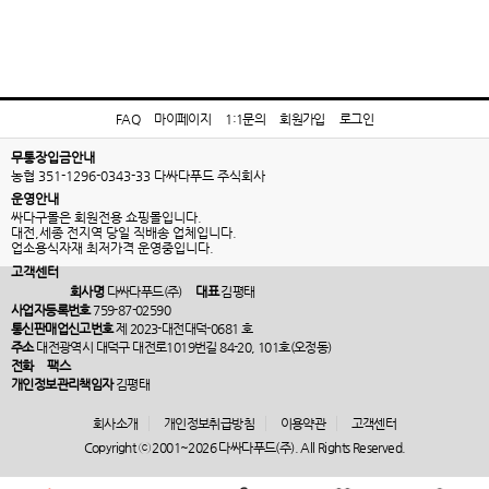
FAQ
마이페이지
1:1문의
회원가입
로그인
무통장입금안내
농협 351-1296-0343-33 다싸다푸드 주식회사
운영안내
싸다구몰은 회원전용 쇼핑몰입니다.
대전,세종 전지역 당일 직배송 업체입니다.
업소용식자재 최저가격 운영중입니다.
고객센터
회사명
다싸다푸드(주)
대표
김평태
사업자등록번호
759-87-02590
통신판매업신고번호
제 2023-대전대덕-0681 호
주소
대전광역시 대덕구 대전로1019번길 84-20, 101호(오정동)
전화
팩스
개인정보관리책임자
김평태
회사소개
개인정보취급방침
이용약관
고객센터
Copyright ⓒ 2001~2026 다싸다푸드(주). All Rights Reserved.